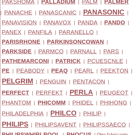
PAKSHOMA
PALLADIUM
PALM
PALMER
|
|
|
PANASONIC
PANACHE
PANASCANIC
|
|
|
|
PANAVISION
PANAVOX
PANDA
PANDO
|
|
|
|
PANEX
PANFILA
PARANELLO
|
|
|
PARISRHONE
PARKINSONCOWAN
|
|
PARKSIDE
PARMCO
PARNALL
PARS
|
|
|
|
PATHEMARCONI
PATRICK
PCUESCNLE
|
|
|
PE
PEABODY
PEAQ
PEARL
PEEKTON
|
|
|
|
|
PELGRIM
PENGUIN
PENTACON
|
|
|
PERLA
PERFECT
PERFEKT
PEUGEOT
|
|
|
|
PHANTOM
PHICOMM
PHIDEL
PHIHONG
|
|
|
|
PHILCO
PHILADELPHIA
PHILIP
|
|
|
PHILIPS
PHILIPSAVENT
PHILIPSSAECO
|
|
|
PHILIPSWHIRLPOOL
PHOCUS
|
|
Otro fabricante