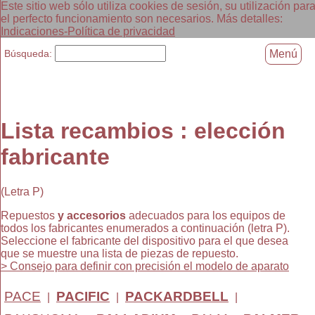
Este sitio web sólo utiliza cookies de sesión, su utilización par
el perfecto funcionamiento son necesarios. Más detalles:
Indicaciones-Política de privacidad
Búsqueda:
Menú
Lista recambios : elección
fabricante
(Letra P)
Repuestos
y accesorios
adecuados para los equipos de
todos los fabricantes enumerados a continuación (letra P).
Seleccione el fabricante del dispositivo para el que desea
que se muestre una lista de piezas de repuesto.
> Consejo para definir con precisión el modelo de aparato
PACE
PACIFIC
PACKARDBELL
|
|
|