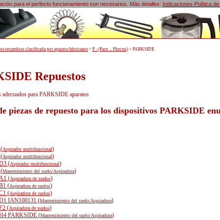
lización para el perfecto funcionamiento son necesarios. Más detalles:
Indicaciones-Política de
sta recambios clasificada por aparato/fabricante
>
P - (Pace ... Phocus)
>
PARKSIDE
SIDE Repuestos
os adecuados para PARKSIDE aparatos
 de piezas de repuesto para los dispositivos PARKSIDE en
(
)
Aspirador multifuncional
(
)
Aspirador multifuncional
D3 (
)
Aspirador multifuncional
(
)
Mantenimiento del suelo/Aspiradora
A1 (
)
Aspiradora de suelos
B1 (
)
Aspiradora de suelos
C1 (
)
Aspiradora de suelos
D1 IAN100131 (
)
Mantenimiento del suelo/Aspiradora
2 (
)
Aspiradora de suelos
H4 PARKSIDE (
)
Mantenimiento del suelo/Aspiradora