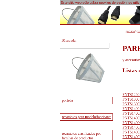
Este sitio web sólo utiliza cookies de sesión, su uti
portada
>
li
Búsqueda:
PARK
y accesori
Listas
PNTS1250 
PNTS1300 
PNTS1300
PNTS1400 
PNTS1400
PNTS1400
PNTS1400
PNTS1400
PNTS1400F
PNTS1400