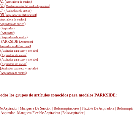
A1 (
)
Aspiradora de suelos
B2 (
)
Mantenimiento del suelo/Aspiradora
C4 (
)
Aspiradora de suelos
D5 (
)
Aspirador multifuncional
)
Aspiradora de suelos
)
Aspiradora de suelos
(
)
Aspirador
(
)
Aspirador
(
)
Aspiradora de suelos
 PARKSIDE (
)
Aspirador
)
Aspirador multifuncional
(
)
Aspirador para seco y mojado
(
)
Aspiradora de suelos
(
)
Aspirador para seco y mojado
(
)
Aspiradora de suelos
(
)
Aspirador para seco y mojado
(
)
Aspiradora de suelos
 todos los grupos de artículos conocidos para modelos PARKSIDE
:
 Aspirador | Manguera De Succion | Bolsasaspiradores | Flexible De Aspiradora | Bolsasaspir
 Aspirador | Manguera Flexible Aspiradora | Bolsaaspirador |