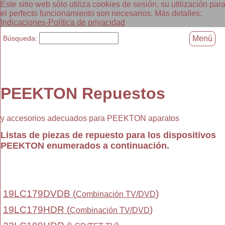
Este sitio web sólo utiliza cookies de sesión, su utilización par
el perfecto funcionamiento son necesarios. Más detalles:
Indicaciones-Política de privacidad
Búsqueda:
Menú
PEEKTON Repuestos
y accesorios adecuados para PEEKTON aparatos
Listas de piezas de repuesto para los dispositivos
PEEKTON enumerados a continuación.
19LC179DVDB (
)
Combinación TV/DVD
19LC179HDR (
)
Combinación TV/DVD