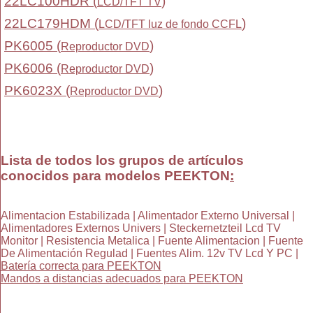
22LC100HDR (
)
LCD/TFT TV
22LC179HDM (
)
LCD/TFT luz de fondo CCFL
PK6005 (
)
Reproductor DVD
PK6006 (
)
Reproductor DVD
PK6023X (
)
Reproductor DVD
Lista de todos los grupos de artículos
conocidos para modelos PEEKTON
:
Alimentacion Estabilizada | Alimentador Externo Universal |
Alimentadores Externos Univers | Steckernetzteil Lcd TV
Monitor | Resistencia Metalica | Fuente Alimentacion | Fuente
De Alimentación Regulad | Fuentes Alim. 12v TV Lcd Y PC |
Batería correcta para PEEKTON
Mandos a distancias adecuados para PEEKTON