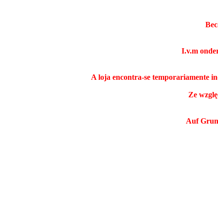
Bec
I.v.m onde
A loja encontra-se temporariamente i
Ze wzglę
Auf Grund