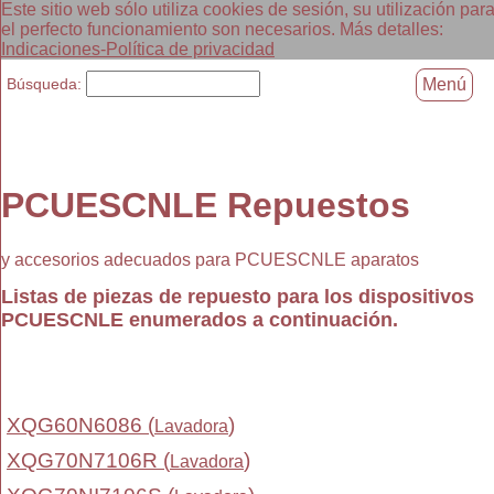
Este sitio web sólo utiliza cookies de sesión, su utilización par
el perfecto funcionamiento son necesarios. Más detalles:
Indicaciones-Política de privacidad
Búsqueda:
Menú
PCUESCNLE Repuestos
y accesorios adecuados para PCUESCNLE aparatos
Listas de piezas de repuesto para los dispositivos
PCUESCNLE enumerados a continuación.
XQG60N6086 (
)
Lavadora
XQG70N7106R (
)
Lavadora