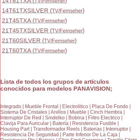
14T61TXA (
)
TV/Fernseher
14T61TXSILVER (
)
TV/Fernseher
21T45TXA (
)
TV/Fernseher
21T45TXSILVER (
)
TV/Fernseher
21T60SILVER (
)
TV/Fernseher
21T60TXA (
)
TV/Fernseher
Lista de todos los grupos de artículos
conocidos para modelos PANAVISION
:
Integrado | Mueble Frontal | Electrolitico | Placa De Fondo |
Sistema De Cristales | Anillos | Mueble | Cinch Hembra |
Interruptor De Red | Smdelko | Bobina | Filtro Electrico |
Clavija Para Auricular | Batería | Resistencia Fusible |
Housing Part | Transformador Reels | Baterias | Interruptor |
Resistencia De Seguridad | Parte Inferior De La Caja |