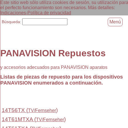
Este sitio web sólo utiliza cookies de sesión, su utilización par
el perfecto funcionamiento son necesarios. Más detalles:
Indicaciones-Política de privacidad
Búsqueda:
Menú
PANAVISION Repuestos
y accesorios adecuados para PANAVISION aparatos
Listas de piezas de repuesto para los dispositivos
PANAVISION enumerados a continuación.
14T56TX (
)
TV/Fernseher
14T61MTXA (
)
TV/Fernseher