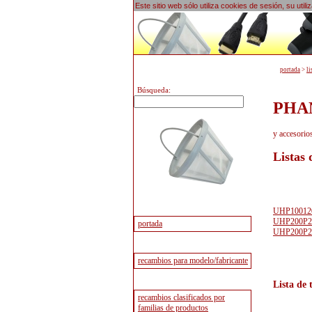
Este sitio web sólo utiliza cookies de sesión, su uti
portada
>
li
Búsqueda:
PHAN
y accesori
Listas
UHP10012
UHP200P2
UHP200P2
Lista de