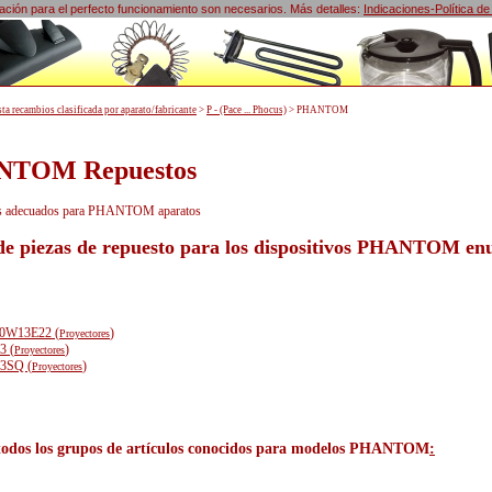
lización para el perfecto funcionamiento son necesarios. Más detalles:
Indicaciones-Política de
sta recambios clasificada por aparato/fabricante
>
P - (Pace ... Phocus)
>
PHANTOM
TOM Repuestos
os adecuados para PHANTOM aparatos
 de piezas de repuesto para los dispositivos PHANTOM en
0W13E22 (
)
Proyectores
3 (
)
Proyectores
3SQ (
)
Proyectores
 todos los grupos de artículos conocidos para modelos PHANTOM
: