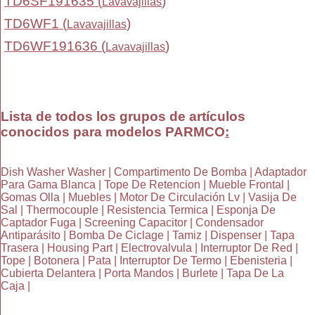
TD6SF191635 (
)
Lavavajillas
TD6WF1 (
)
Lavavajillas
TD6WF191636 (
)
Lavavajillas
Lista de todos los grupos de artículos
conocidos para modelos PARMCO
:
Dish Washer Washer | Compartimento De Bomba | Adaptador
Para Gama Blanca | Tope De Retencion | Mueble Frontal |
Gomas Olla | Muebles | Motor De Circulación Lv | Vasija De
Sal | Thermocouple | Resistencia Termica | Esponja De
Captador Fuga | Screening Capacitor | Condensador
Antiparásito | Bomba De Ciclage | Tamiz | Dispenser | Tapa
Trasera | Housing Part | Electrovalvula | Interruptor De Red |
Tope | Botonera | Pata | Interruptor De Termo | Ebenisteria |
Cubierta Delantera | Porta Mandos | Burlete | Tapa De La
Caja |