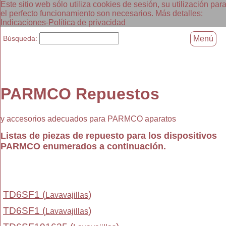
Este sitio web sólo utiliza cookies de sesión, su utilización par
el perfecto funcionamiento son necesarios. Más detalles:
Indicaciones-Política de privacidad
Búsqueda:
Menú
PARMCO Repuestos
y accesorios adecuados para PARMCO aparatos
Listas de piezas de repuesto para los dispositivos
PARMCO enumerados a continuación.
TD6SF1 (
)
Lavavajillas
TD6SF1 (
)
Lavavajillas