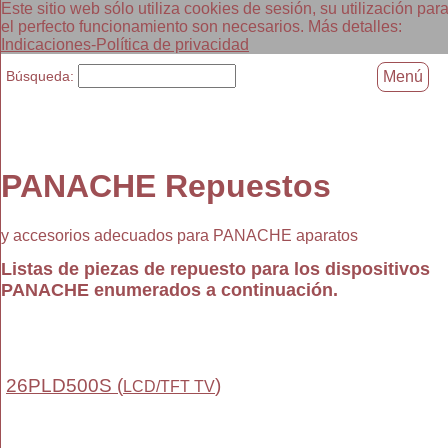
Este sitio web sólo utiliza cookies de sesión, su utilización par
el perfecto funcionamiento son necesarios. Más detalles:
Indicaciones-Política de privacidad
Búsqueda:
Menú
PANACHE Repuestos
y accesorios adecuados para PANACHE aparatos
Listas de piezas de repuesto para los dispositivos
PANACHE enumerados a continuación.
26PLD500S (
)
LCD/TFT TV