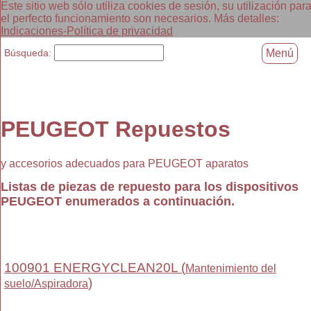
Este sitio web sólo utiliza cookies de sesión, su utilización par
el perfecto funcionamiento son necesarios. Más detalles:
Indicaciones-Política de privacidad
Búsqueda:
Menú
PEUGEOT Repuestos
y accesorios adecuados para PEUGEOT aparatos
Listas de piezas de repuesto para los dispositivos
PEUGEOT enumerados a continuación.
100901 ENERGYCLEAN20L (
Mantenimiento del
)
suelo/Aspiradora