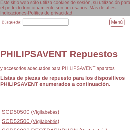
Este sitio web sólo utiliza cookies de sesión, su utilización par
el perfecto funcionamiento son necesarios. Más detalles:
Indicaciones-Política de privacidad
Búsqueda:
Menú
PHILIPSAVENT Repuestos
y accesorios adecuados para PHILIPSAVENT aparatos
Listas de piezas de repuesto para los dispositivos
PHILIPSAVENT enumerados a continuación.
SCD50500 (
)
Vigilabebés
SCD52500 (
)
Vigilabebés