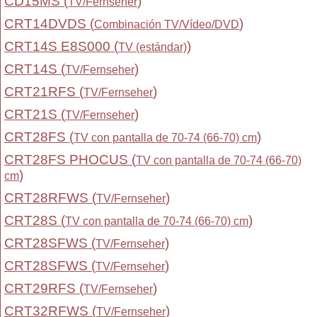
CD15MS (
)
TV/Fernseher
CRT14DVDS (
)
Combinación TV/Vídeo/DVD
CRT14S E8S000 (
)
TV (estándar)
CRT14S (
)
TV/Fernseher
CRT21RFS (
)
TV/Fernseher
CRT21S (
)
TV/Fernseher
CRT28FS (
)
TV con pantalla de 70-74 (66-70) cm
CRT28FS PHOCUS (
TV con pantalla de 70-74 (66-70)
)
cm
CRT28RFWS (
)
TV/Fernseher
CRT28S (
)
TV con pantalla de 70-74 (66-70) cm
CRT28SFWS (
)
TV/Fernseher
CRT28SFWS (
)
TV/Fernseher
CRT29RFS (
)
TV/Fernseher
CRT32RFWS (
)
TV/Fernseher