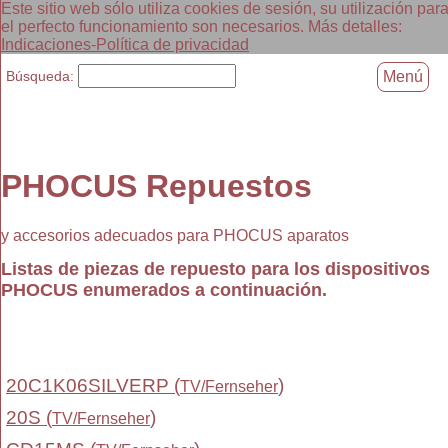
Este sitio web sólo utiliza cookies de sesión, su utilización par
el perfecto funcionamiento son necesarios. Más detalles:
Indicaciones-Política de privacidad
Búsqueda:
Menú
PHOCUS Repuestos
y accesorios adecuados para PHOCUS aparatos
Listas de piezas de repuesto para los dispositivos
PHOCUS enumerados a continuación.
20C1K06SILVERP (
)
TV/Fernseher
20S (
)
TV/Fernseher