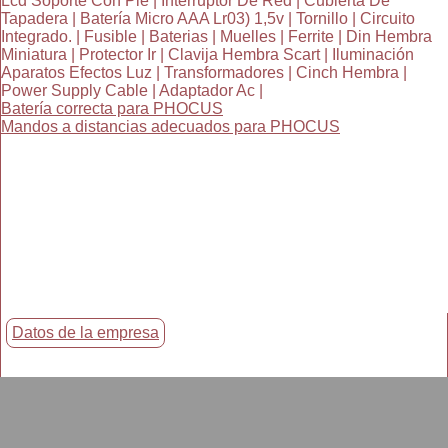
Lcd Soporte Con Pie | Interruptor De Red | Cubierta De
Tapadera | Batería Micro AAA Lr03) 1,5v | Tornillo | Circuito
Integrado. | Fusible | Baterias | Muelles | Ferrite | Din Hembra
Miniatura | Protector Ir | Clavija Hembra Scart | Iluminación
Aparatos Efectos Luz | Transformadores | Cinch Hembra |
Power Supply Cable | Adaptador Ac |
Batería correcta para PHOCUS
Mandos a distancias adecuados para PHOCUS
Datos de la empresa