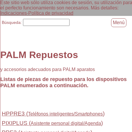
Este sitio web sólo utiliza cookies de sesión, su utilización par
el perfecto funcionamiento son necesarios. Más detalles:
Indicaciones-Política de privacidad
Búsqueda:
Menú
PALM Repuestos
y accesorios adecuados para PALM aparatos
Listas de piezas de repuesto para los dispositivos
PALM enumerados a continuación.
HPPRE3 (
)
Teléfonos inteligentes/Smartphones
PIXIPLUS (
)
Asistente personal digital/Agenda