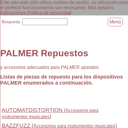
Este sitio web sólo utiliza cookies de sesión, su utilización par
el perfecto funcionamiento son necesarios. Más detalles:
Indicaciones-Política de privacidad
Búsqueda:
Menú
PALMER Repuestos
y accesorios adecuados para PALMER aparatos
Listas de piezas de repuesto para los dispositivos
PALMER enumerados a continuación.
AUTOMATDISTORTION (
Accesorios para
)
instrumentos musicales
BAZZFUZZ (
)
Accesorios para instrumentos musicales