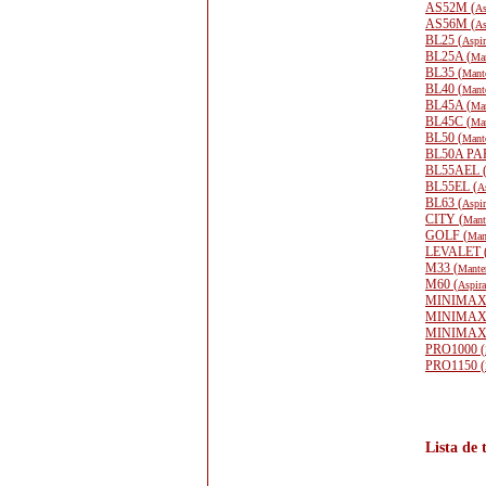
AS52M (
As
AS56M (
As
BL25 (
Aspir
BL25A (
Man
BL35 (
Mante
BL40 (
Mante
BL45A (
Man
BL45C (
Man
BL50 (
Mante
BL50A PA
BL55AEL 
BL55EL (
A
BL63 (
Aspir
CITY (
Mant
GOLF (
Man
LEVALET 
M33 (
Manten
M60 (
Aspira
MINIMAX
MINIMAX
MINIMAX
PRO1000 (
PRO1150 (
Lista de