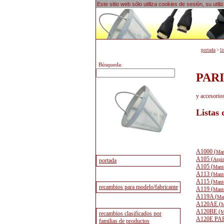
Este sitio web sólo utiliza cookies de sesión, su uti
portada
>
li
Búsqueda:
PARI
y accesori
Listas
A1000 (
Man
A105 (
Aspir
A105 (
Mante
A113 (
Mante
A115 (
Mante
A119 (
Mante
A119A (
Man
A120AE (
M
A120BE (
M
A120E PA