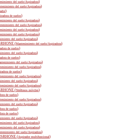
)
nimiento del suelo/Aspiradora
)
tenimiento del suelo/Aspiradora
)
ador
)
iradora de suelos
)
nimiento del suelo/Aspiradora
)
tenimiento del suelo/Aspiradora
)
nimiento del suelo/Aspiradora
)
nimiento del suelo/Aspiradora
)
imiento del suelo/Aspiradora
SRHONE (
)
Mantenimiento del suelo/Aspiradora
)
adora de suelos
)
imiento del suelo/Aspiradora
)
adora de suelos
)
ntenimiento del suelo/Aspiradora
)
tenimiento del suelo/Aspiradora
)
radora de suelos
)
tenimiento del suelo/Aspiradora
)
imiento del suelo/Aspiradora
)
tenimiento del suelo/Aspiradora
SRHONE (
)
Teléfonos móviles
)
dora de suelos
)
tenimiento del suelo/Aspiradora
)
imiento del suelo/Aspiradora
)
dora de suelos
)
dora de suelos
)
imiento del suelo/Aspiradora
)
nimiento del suelo/Aspiradora
)
enimiento del suelo/Aspiradora
)
tenimiento del suelo/Aspiradora
ISRHONE (
)
Aspirador multifuncional