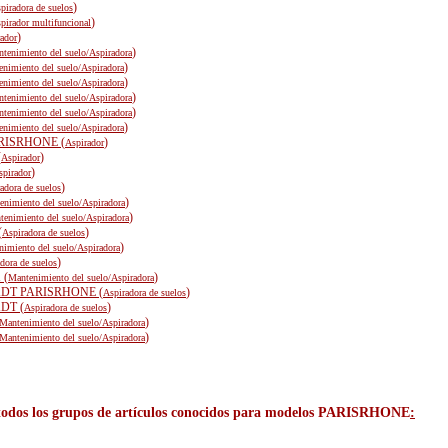
)
piradora de suelos
)
pirador multifuncional
)
ador
)
tenimiento del suelo/Aspiradora
)
nimiento del suelo/Aspiradora
)
nimiento del suelo/Aspiradora
)
tenimiento del suelo/Aspiradora
)
tenimiento del suelo/Aspiradora
)
nimiento del suelo/Aspiradora
RISRHONE (
)
Aspirador
(
)
Aspirador
)
spirador
)
adora de suelos
)
enimiento del suelo/Aspiradora
)
tenimiento del suelo/Aspiradora
(
)
Aspiradora de suelos
)
imiento del suelo/Aspiradora
)
dora de suelos
 (
)
Mantenimiento del suelo/Aspiradora
DT PARISRHONE (
)
Aspiradora de suelos
DT (
)
Aspiradora de suelos
)
Mantenimiento del suelo/Aspiradora
)
Mantenimiento del suelo/Aspiradora
 todos los grupos de artículos conocidos para modelos PARISRHONE
: