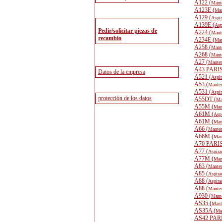
A122 (
Mante
A123E (
Man
A129 (
Aspir
A139E (
Asp
A224 (
Mante
A234E (
Man
A258 (
Mante
A268 (
Mante
A27 (
Manten
A43 PARI
A521 (
Aspir
A53 (
Manten
A531 (
Aspir
A55DT (
Ma
A55M (
Man
A61M (
Aspi
A61M (
Man
A66 (
Manten
A66M (
Man
A70 PARI
A77 (
Aspira
A77M (
Man
A83 (
Manten
A85 (
Aspira
A88 (
Aspira
A88 (
Manten
A930 (
Mante
AS35 (
Mant
AS35A (
Man
AS42 PAR