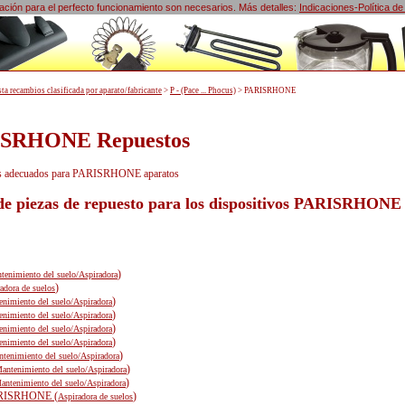
lización para el perfecto funcionamiento son necesarios. Más detalles:
Indicaciones-Política de
sta recambios clasificada por aparato/fabricante
>
P - (Pace ... Phocus)
>
PARISRHONE
SRHONE Repuestos
os adecuados para PARISRHONE aparatos
 de piezas de repuesto para los dispositivos PARISRHONE
)
tenimiento del suelo/Aspiradora
)
adora de suelos
)
nimiento del suelo/Aspiradora
)
nimiento del suelo/Aspiradora
)
nimiento del suelo/Aspiradora
)
nimiento del suelo/Aspiradora
)
tenimiento del suelo/Aspiradora
)
antenimiento del suelo/Aspiradora
)
antenimiento del suelo/Aspiradora
RISRHONE (
)
Aspiradora de suelos