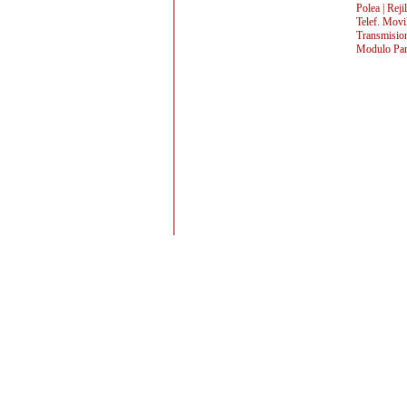
Polea | Reji
Telef. Movi
Transmision
Modulo Para