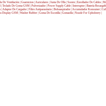
lla De Ventilaciòn | Guarnicion | Auriculares | Junta De Olla | Sosten | Enrollador De Cables | 
l | Teclado De Goma GSM | Pulverizador | Power Supply Cable | Interruptor | Batería Recargab
 | Adaptor De Cargador | Filtro Antiparasitario | Bolsaaspirador | Accumulador Konsumer | Cubi
 Display GSM | Washer Rubber | Goma De Escotilla | Gomaolla | Nozzle For Upholstery |