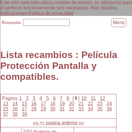
Este sitio web sólo utiliza cookies de sesión, su utilización par
el perfecto funcionamiento son necesarios. Más detalles:
Indicaciones-Política de privacidad
Búsqueda:
Menú
Lista recambios : Película
Protección Pantalla y
compatibles.
Pagina:
1
2
3
4
5
6
7
8
[
9
]
10
11
12
13
14
15
16
17
18
19
20
21
22
23
24
25
26
27
28
29
30
31
32
33
34
35
36
37
38
39
«« << pagina anterior ««
7252 Protector de 