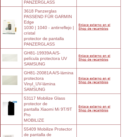
PANZERGLASS
3618 Panzerglas 
PASSEND FÜR GARMIN 
Edge
1030 | 1040 - antirreflejo | 
cristal
protector de pantalla
PANZERGLASS
GH81-19939A A/S-
película protectora UV
SAMSUNG
GH81-20081A A/S-lámina 
protectora
Vinyl_UV-lámina
SAMSUNG
53117 Mobilize Glass 
protector de
pantalla Xiaomi Mi 9T/9T 
Pro
MOBILIZE
55409 Mobilize Protector 
de pantalla de