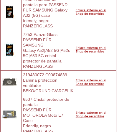
pantalla para PASSEND
FÜR SAMSUNG Galaxy 
A32 (5G) case
friendly, negro
PANZERGLASS
7253 PanzerGlass 
PASSEND FÜR 
SAMSUNG
Galaxy A52|A52 5G|A52s 
5G|A53 5G cristal
protector de pantalla
PANZERGLASS
219480072 C00874839 
Lámina protección
ventilador
BEKO/GRUNDIG/ARCELIK
6537 Cristal protector de 
pantalla
PASSEND FÜR 
MOTOROLA Moto E7 
Case
Friendly, negro
PANZERGLASS