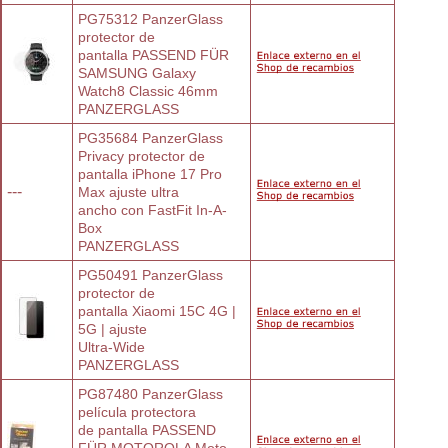
PG75312 PanzerGlass 
protector de
pantalla PASSEND FÜR 
SAMSUNG Galaxy
Watch8 Classic 46mm
PANZERGLASS
PG35684 PanzerGlass 
Privacy protector de
pantalla iPhone 17 Pro 
---
Max ajuste ultra
ancho con FastFit In-A-
Box
PANZERGLASS
PG50491 PanzerGlass 
protector de
pantalla Xiaomi 15C 4G | 
5G | ajuste
Ultra-Wide
PANZERGLASS
PG87480 PanzerGlass 
película protectora
de pantalla PASSEND 
FÜR MOTOROLA Moto