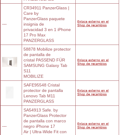
CR34911 PanzerGlass | 
Care by
PanzerGlass paquete 
---
insignia de
privacidad 3 en 1 iPhone 
17 Pro Max
PANZERGLASS
58878 Mobilize protector 
de pantalla de
cristal PASSEND FÜR 
SAMSUNG Galaxy Tab
S11
MOBILIZE
SAFE95548 Cristal 
protector de pantalla
Lenovo Tab M11
PANZERGLASS
SA54913 Safe. by 
PanzerGlass Protector
de pantalla con marco 
---
negro iPhone 17
Air | Ultra-Wide Fit con 