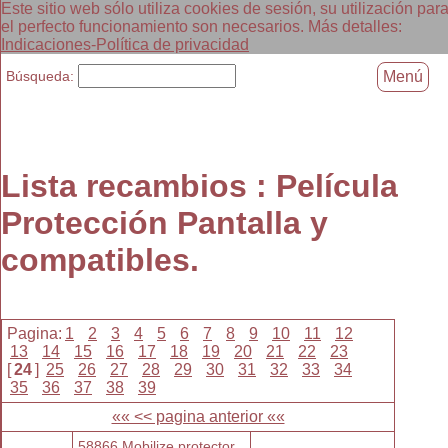
Este sitio web sólo utiliza cookies de sesión, su utilización par
el perfecto funcionamiento son necesarios. Más detalles:
Indicaciones-Política de privacidad
Búsqueda:
Menú
Lista recambios : Película
Protección Pantalla y
compatibles.
Pagina:
1
2
3
4
5
6
7
8
9
10
11
12
13
14
15
16
17
18
19
20
21
22
23
[
24
]
25
26
27
28
29
30
31
32
33
34
35
36
37
38
39
«« << pagina anterior ««
58866 Mobilize protector 