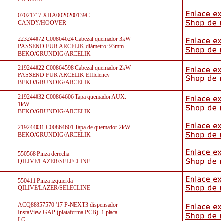
07021717 XHA0020200139C
CANDY/HOOVER
223244072 C00864624 Cabezal quemador 3kW
PASSEND FÜR ARCELIK diámetro: 93mm
BEKO/GRUNDIG/ARCELIK
219244022 C00864598 Cabezal quemador 2kW
PASSEND FÜR ARCELIK Efficiency
BEKO/GRUNDIG/ARCELIK
219244032 C00864606 Tapa quemador AUX.
1kW
BEKO/GRUNDIG/ARCELIK
219244031 C00864601 Tapa de quemador 2kW
BEKO/GRUNDIG/ARCELIK
550568 Pinza derecha
QILIVE/LAZER/SELECLINE
550411 Pinza izquierda
QILIVE/LAZER/SELECLINE
ACQ88357570 '17 P-NEXT3 dispensador
InstaView GAP (plataforma PCB)_1 placa
LG