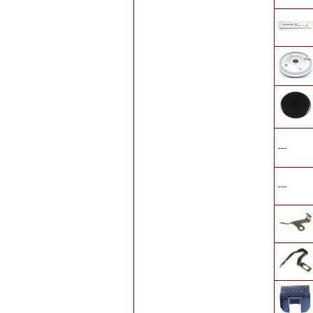
---
---