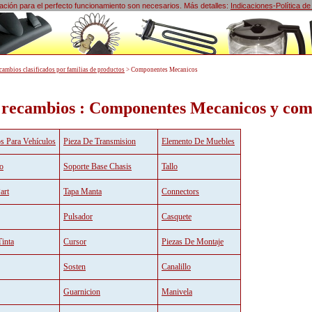
lización para el perfecto funcionamiento son necesarios. Más detalles:
Indicaciones-Política de
cambios clasificados por familias de productos
>
Componentes Mecanicos
 recambios : Componentes Mecanicos y comp
s Para Vehículos
Pieza De Transmision
Elemento De Muebles
o
Soporte Base Chasis
Tallo
art
Tapa Manta
Connectors
Pulsador
Casquete
inta
Cursor
Piezas De Montaje
Sosten
Canalillo
Guarnicion
Manivela