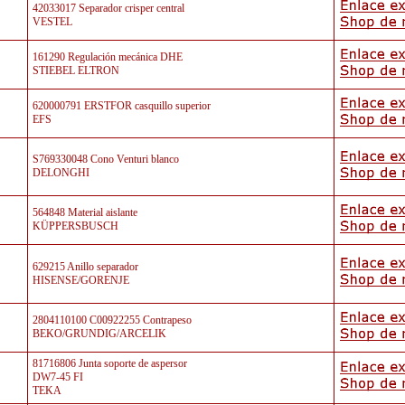
42033017 Separador crisper central
VESTEL
161290 Regulación mecánica DHE
STIEBEL ELTRON
620000791 ERSTFOR casquillo superior
EFS
S769330048 Cono Venturi blanco
DELONGHI
564848 Material aislante
KÜPPERSBUSCH
629215 Anillo separador
HISENSE/GORENJE
2804110100 C00922255 Contrapeso
BEKO/GRUNDIG/ARCELIK
81716806 Junta soporte de aspersor
DW7-45 FI
TEKA