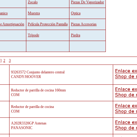
Zocalo
Piezas De Vaporizador
anico
Muestra
Optica
De Amortiguación
Película Protección Pantalla
Piezas Accesorias
Trípode
Piedra
]
2
3
93263572 Conjunto delantero central
CANDY/HOOVER
Reductor de parrilla de cocina 160mm
COM
Reductor de parrilla de cocina
COM
A202R3320GP Antenas
PANASONIC