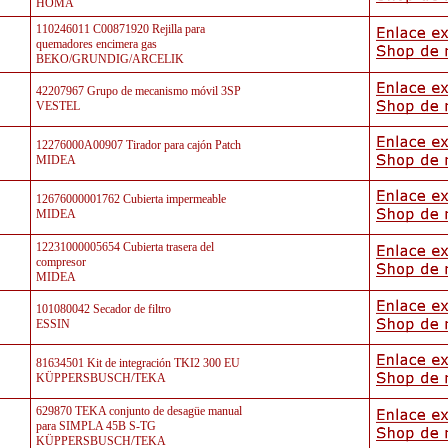
HOMA
110246011 C00871920 Rejilla para
quemadores encimera gas
BEKO/GRUNDIG/ARCELIK
42207967 Grupo de mecanismo móvil 3SP
VESTEL
12276000A00907 Tirador para cajón Patch
MIDEA
12676000001762 Cubierta impermeable
MIDEA
12231000005654 Cubierta trasera del
compresor
MIDEA
101080042 Secador de filtro
ESSIN
81634501 Kit de integración TKI2 300 EU
KÜPPERSBUSCH/TEKA
629870 TEKA conjunto de desagüe manual
para SIMPLA 45B S-TG
KÜPPERSBUSCH/TEKA