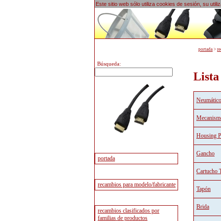
Este sitio web sólo utiliza cookies de sesión, su uti
portada
>
re
Búsqueda:
Lista
Neumático
Mecanism
Housing P
Gancho
Cartucho T
Tapón
Brida