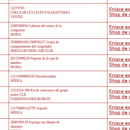
52279793
UM/LX1B-LET-LIT-EST-SLO(10725841)
VESTEL
2208500056 Cubierta del motor de la
compuerta
HOMA
5938860100 C00878157 Grupo de
compartimento del congelador
BEKO/GRUNDIG/ARCELIK
20122990229 Soporte de la caja de
alambre
HOMA
12131000004556 Desodorizador
MIDEA
133.0324.390 Kit de conectores del grupo
motor CLII
FABER/FRANKE/ROBLIN
12176000A42795 Soporte
MIDEA
2800100129 Esponja con lámina de
aluminio