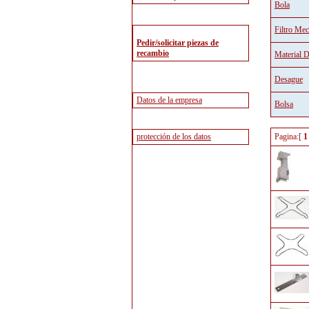
Bola
Filtro Mec
Material 
Desague
Bolsa
Pagina:[
1