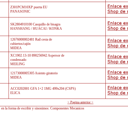
Z301PCM10XP puerta EU
PANASONIC
SK2804910100 Casquillo de bisagra
HANSHANG / HUACAI / KONKA
12676000002481 Raíl cesta de
cubiertos/cajón
MIDEA
XC1902.13-10 890256942 Aspersor de
condensado
MEILING
12173000005305 Asiento giratorio
MIDEA
ACC0202001 GFA 1+2 1MG 499x204 (CSPS)
ELICA
> Pagina anterior >
s en la forma de escribir y sinonimos
:
Componentes Mecanicos