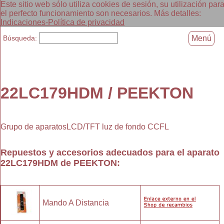
Este sitio web sólo utiliza cookies de sesión, su utilización par
el perfecto funcionamiento son necesarios. Más detalles:
Indicaciones-Política de privacidad
Búsqueda:
Menú
22LC179HDM / PEEKTON
Grupo de aparatosLCD/TFT luz de fondo CCFL
Repuestos y accesorios adecuados para el aparato
22LC179HDM
de
PEEKTON
:
Mando A Distancia