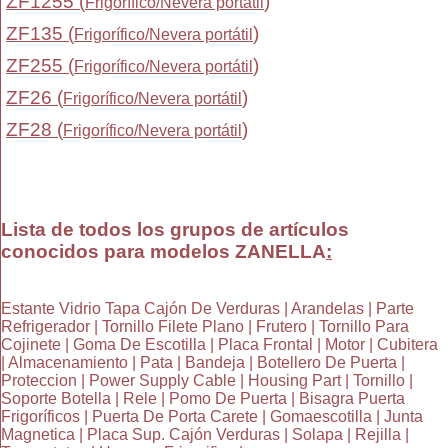
ZF1255 (
)
Frigorífico/Nevera portátil
ZF135 (
)
Frigorífico/Nevera portátil
ZF255 (
)
Frigorífico/Nevera portátil
ZF26 (
)
Frigorífico/Nevera portátil
ZF28 (
)
Frigorífico/Nevera portátil
Lista de todos los grupos de artículos
conocidos para modelos ZANELLA
:
Estante Vidrio Tapa Cajón De Verduras | Arandelas | Parte
Refrigerador | Tornillo Filete Plano | Frutero | Tornillo Para
Cojinete | Goma De Escotilla | Placa Frontal | Motor | Cubitera
| Almacenamiento | Pata | Bandeja | Botellero De Puerta |
Proteccion | Power Supply Cable | Housing Part | Tornillo |
Soporte Botella | Rele | Pomo De Puerta | Bisagra Puerta
Frigoríficos | Puerta De Porta Carete | Gomaescotilla | Junta
Magnetica | Placa Sup. Cajón Verduras | Solapa | Rejilla |