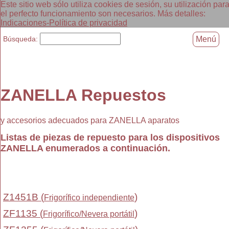
Este sitio web sólo utiliza cookies de sesión, su utilización par
el perfecto funcionamiento son necesarios. Más detalles:
Indicaciones-Política de privacidad
Búsqueda:
Menú
ZANELLA Repuestos
y accesorios adecuados para ZANELLA aparatos
Listas de piezas de repuesto para los dispositivos
ZANELLA enumerados a continuación.
Z1451B (
)
Frigorífico independiente
ZF1135 (
)
Frigorífico/Nevera portátil