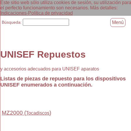
Este sitio web sólo utiliza cookies de sesión, su utilización par
el perfecto funcionamiento son necesarios. Más detalles:
Indicaciones-Política de privacidad
Búsqueda:
Menú
UNISEF Repuestos
y accesorios adecuados para UNISEF aparatos
Listas de piezas de repuesto para los dispositivos
UNISEF enumerados a continuación.
MZ2000 (
)
Tocadiscos