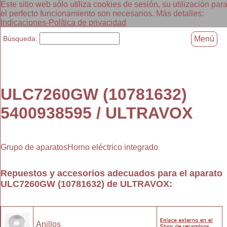
Este sitio web sólo utiliza cookies de sesión, su utilización par
el perfecto funcionamiento son necesarios. Más detalles:
Indicaciones-Política de privacidad
Búsqueda:
Menú
ULC7260GW (10781632)
5400938595 / ULTRAVOX
Grupo de aparatosHorno eléctrico integrado
Repuestos y accesorios adecuados para el aparato
ULC7260GW (10781632)
de
ULTRAVOX
:
Anillos