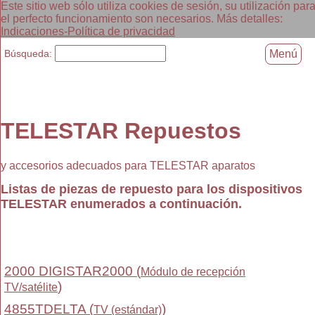
Este sitio web sólo utiliza cookies de sesión, su utilización par
el perfecto funcionamiento son necesarios. Más detalles:
Indicaciones-Política de privacidad
Búsqueda:
Menú
TELESTAR Repuestos
y accesorios adecuados para TELESTAR aparatos
Listas de piezas de repuesto para los dispositivos
TELESTAR enumerados a continuación.
2000 DIGISTAR2000 (
Módulo de recepción
)
TV/satélite
4855TDELTA (
)
TV (estándar)