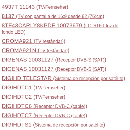
4937T 11143 (
)
TV/Fernseher
8137 (
)
TV con pantalla de 16:9 desde 82 (76)cm
8TF43CARLY8KPDF 10073679 (
LCD/TFT luz de
)
fondo LED
CROMA921 (
)
TV (estándar)
CROMA921N (
)
TV (estándar)
DIGENAS 10031127 (
)
Receptor DVB-S (SAT)
DIGENAS 10031127 (
)
Receptor DVB-S (SAT)
DIGIHD TELESTAR (
)
Sistema de recepción por satélite
DIGIHDTC1 (
)
TV/Fernseher
DIGIHDTC2 (
)
TV/Fernseher
DIGIHDTC6 (
)
Receptor DVB-C (cable)
DIGIHDTC7 (
)
Receptor DVB-C (cable)
DIGIHDTS1 (
)
Sistema de recepción por satélite