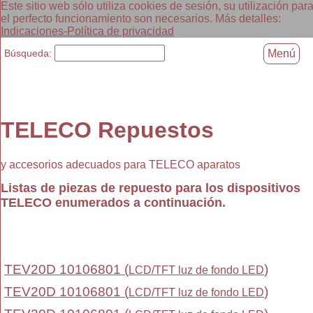
Este sitio web sólo utiliza cookies de sesión, su utilización par
el perfecto funcionamiento son necesarios. Más detalles:
Indicaciones-Política de privacidad
Búsqueda:
Menú
TELECO Repuestos
y accesorios adecuados para TELECO aparatos
Listas de piezas de repuesto para los dispositivos
TELECO enumerados a continuación.
TEV20D 10106801 (
)
LCD/TFT luz de fondo LED
TEV20D 10106801 (
)
LCD/TFT luz de fondo LED