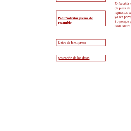
En la tabla
(la pieza de
repuestos e
ya sea porq
) o porque p
caso, sobre