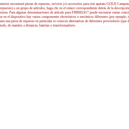
 anterior encontrará piezas de repuesto, servicio y/o accesorios para este aparato GOLD Campana 
 repuesto) o un grupo de artículos, haga clic en el enlace correspondiente detrás de la descripció
xterna. Para algunas denominaciones de artículo para F88I602417 puede encontrar varias coinciden
ue en el dispositivo hay varios componentes electrónicos o mecánicos diferentes (por ejemplo, tr
ara una pieza de repuesto en particular se conocen alternativas de diferentes proveedores (que d
 todo, de mandos a distancia, baterías o transformadores.