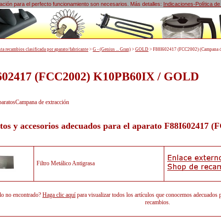
lización para el perfecto funcionamiento son necesarios. Más detalles:
Indicaciones-Política de
sta recambios clasificada por aparato/fabricante
>
G - (Genius ... Gran)
>
GOLD
>
F88I602417 (FCC2002) (Campana de
602417 (FCC2002) K10PB60IX / GOLD
paratosCampana de extracción
tos y accesorios adecuados para el aparato
F88I602417 (
Filtro Metálico Antigrasa
lo no encontrado?
Haga clic aquí
para visualizar todos los artículos que conocemos adecuado
recambios.