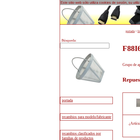
Este sitio web sólo utiliza cookies de sesión, su uti
portada
>
li
Búsqueda:
F88I
Grupo de a
Repues
¿Artícu