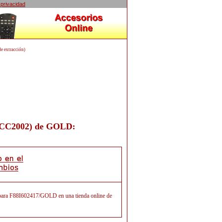
 privacidad
 extracción)
FCC2002)
de
GOLD
:
s para F88I602417/GOLD en una tienda online de