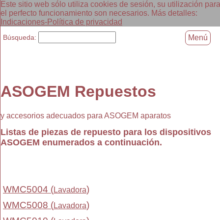
Este sitio web sólo utiliza cookies de sesión, su utilización par
el perfecto funcionamiento son necesarios. Más detalles:
Indicaciones-Política de privacidad
Búsqueda:
Menú
ASOGEM Repuestos
y accesorios adecuados para ASOGEM aparatos
Listas de piezas de repuesto para los dispositivos
ASOGEM enumerados a continuación.
WMC5004 (
)
Lavadora
WMC5008 (
)
Lavadora