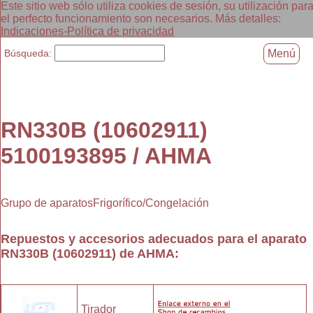
Este sitio web sólo utiliza cookies de sesión, su utilización par
el perfecto funcionamiento son necesarios. Más detalles:
Indicaciones-Política de privacidad
Búsqueda:
Menú
RN330B (10602911)
5100193895 / AHMA
Grupo de aparatosFrigorífico/Congelación
Repuestos y accesorios adecuados para el aparato
RN330B (10602911)
de
AHMA
:
Tirador