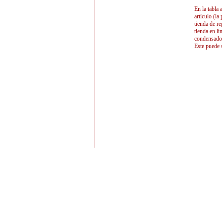
En la tabla 
artículo (la
tienda de r
tienda en lí
condensadore
Este puede 