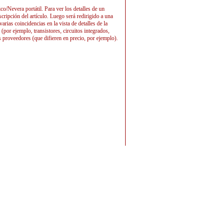
co/Nevera portátil. Para ver los detalles de un
scripción del artículo. Luego será redirigido a una
as coincidencias en la vista de detalles de la
(por ejemplo, transistores, circuitos integrados,
s proveedores (que difieren en precio, por ejemplo).