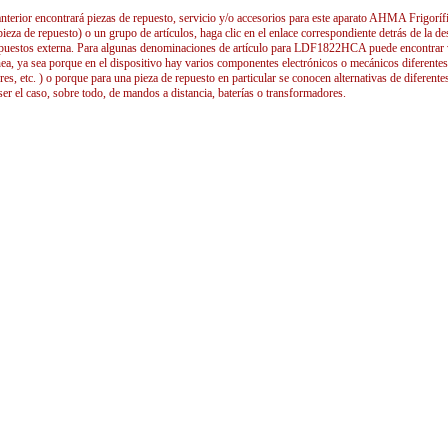
anterior encontrará piezas de repuesto, servicio y/o accesorios para este aparato AHMA Frigorífi
 pieza de repuesto) o un grupo de artículos, haga clic en el enlace correspondiente detrás de la de
epuestos externa. Para algunas denominaciones de artículo para LDF1822HCA puede encontrar vari
nea, ya sea porque en el dispositivo hay varios componentes electrónicos o mecánicos diferentes 
s, etc. ) o porque para una pieza de repuesto en particular se conocen alternativas de diferente
ser el caso, sobre todo, de mandos a distancia, baterías o transformadores.