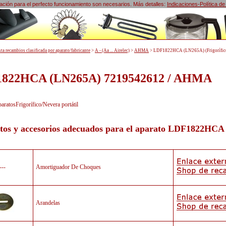
lización para el perfecto funcionamiento son necesarios. Más detalles:
Indicaciones-Política de
sta recambios clasificada por aparato/fabricante
>
A - (Aa ... Airelec)
>
AHMA
>
LDF1822HCA (LN265A) (Frigorífico/
822HCA (LN265A) 7219542612 / AHMA
aratosFrigorífico/Nevera portátil
tos y accesorios adecuados para el aparato
LDF1822HCA 
---
Amortiguador De Choques
Arandelas