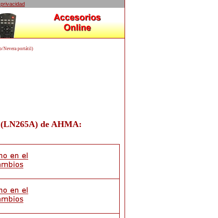
 privacidad
Nevera portátil)
(LN265A)
de
AHMA
: