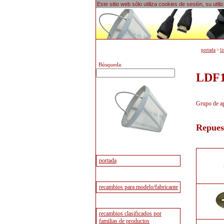
Este sitio web sólo utiliza cookies de sesión, su uti
portada
>
li
Búsqueda:
LDF1
Grupo de ap
Repues