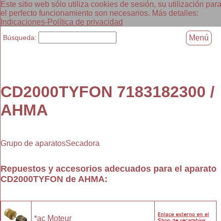
Este sitio web sólo utiliza cookies de sesión, su utilización par
el perfecto funcionamiento son necesarios. Más detalles:
Indicaciones-Política de privacidad
Búsqueda:
Menú
CD2000TYFON 7183182300 /
AHMA
Grupo de aparatosSecadora
Repuestos y accesorios adecuados para el aparato
CD2000TYFON
de
AHMA
:
*ac Moteur