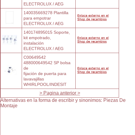
ELECTROLUX / AEG
140035669278 Plantilla 
para empotrar
ELECTROLUX / AEG
140174895015 Soporte, 
kit empotrado,
instalación
ELECTROLUX / AEG
C00649542 
488000649542 SP bolsa 
de
fijación de puerta para 
lavavajillas
WHIRLPOOL/INDESIT
> Pagina anterior >
Alternativas en la forma de escribir y sinonimos
:
Piezas De
Montaje