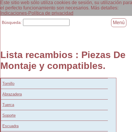
Este sitio web sólo utiliza cookies de sesión, su utilización par
el perfecto funcionamiento son necesarios. Más detalles:
Indicaciones-Política de privacidad
Búsqueda:
Menú
Lista recambios : Piezas De
Montaje y compatibles.
Tornillo
Abrazadera
Tuerca
Soporte
Escuadra