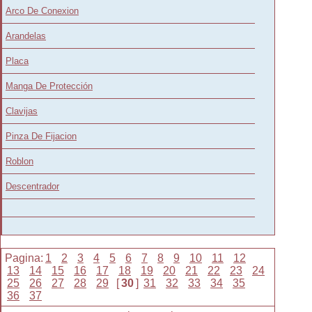
Arco De Conexion
Arandelas
Placa
Manga De Protección
Clavijas
Pinza De Fijacion
Roblon
Descentrador
Pagina:
1
2
3
4
5
6
7
8
9
10
11
12
13
14
15
16
17
18
19
20
21
22
23
24
25
26
27
28
29
[
30
]
31
32
33
34
35
36
37