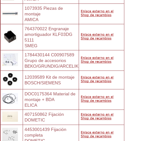
1073935 Piezas de 
montaje
AMICA
764370022 Engranaje 
amortiguador KLF03DG
5111
SMEG
1784430144 C00907589 
Grupo de accesorios
BEKO/GRUNDIG/ARCELIK
12039589 Kit de montaje
BOSCH/SIEMENS
DOC0175364 Material de 
montaje + BDA
ELICA
407150862 Fijación
DOMETIC
4453001439 Fijación 
completa
DOMETIC