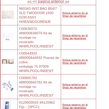
«« << pagina anterior ««
960343 INST.BAG B54/7 
SLD TWODOOR 1930
GOR ASSY
HISENSE/GORENJE
C00636070 
488000636070 Kit de 
montaje no
mostrado
WHIRLPOOL/INDESIT
C00644932 
488000644932 Puente de 
cobre
embalaje 75.97009
WHIRLPOOL/INDESIT
C00665782 
488000665782 Kit de 
montaje no
mostrado
WHIRLPOOL/INDESIT
0120600043 49120962 
Fijo - (SPCC)