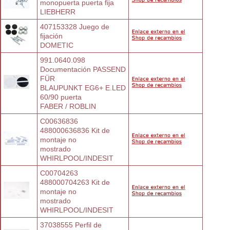
monopuerta puerta fija
LIEBHERR
407153328 Juego de 
fijación
DOMETIC
991.0640.098 
Documentación PASSEND 
FÜR
BLAUPUNKT EG6+ E.LED 
60/90 puerta
FABER / ROBLIN
C00636836 
488000636836 Kit de 
montaje no
mostrado
WHIRLPOOL/INDESIT
C00704263 
488000704263 Kit de 
montaje no
mostrado
WHIRLPOOL/INDESIT
37038555 Perfil de 