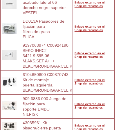
acabado lateral 66
derecho negro superior
VESTEL
DD013A Pasadores de 
fijación para
filtros de grasa
ELICA
9197063974 C00924190 
BEKO IHRCT
3421.9.595.06 
M.AKS.SET A+++
BEKO/GRUNDIG/ARCELIK
6104650600 C00870743 
Kit de montaje
puerta izquierda
BEKO/GRUNDIG/ARCELIK
909 6886 000 Juego de 
fijación para
soporte EMBO
NILFISK
43035961 Kit 
bisagra/cierre puerta