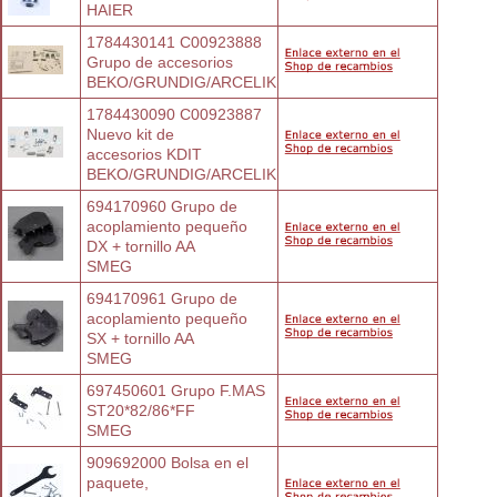
HAIER
1784430141 C00923888 
Grupo de accesorios
BEKO/GRUNDIG/ARCELIK
1784430090 C00923887 
Nuevo kit de
accesorios KDIT
BEKO/GRUNDIG/ARCELIK
694170960 Grupo de 
acoplamiento pequeño
DX + tornillo AA
SMEG
694170961 Grupo de 
acoplamiento pequeño
SX + tornillo AA
SMEG
697450601 Grupo F.MAS 
ST20*82/86*FF
SMEG
909692000 Bolsa en el 
paquete,