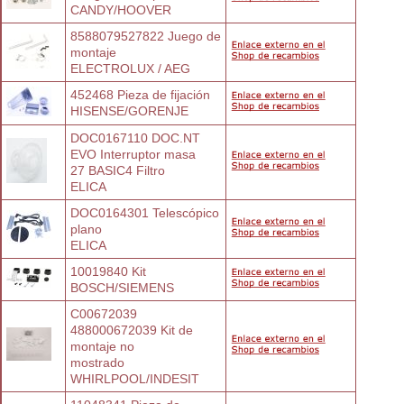
CANDY/HOOVER
8588079527822 Juego de 
montaje
ELECTROLUX / AEG
452468 Pieza de fijación
HISENSE/GORENJE
DOC0167110 DOC.NT 
EVO Interruptor masa
27 BASIC4 Filtro
ELICA
DOC0164301 Telescópico 
plano
ELICA
10019840 Kit
BOSCH/SIEMENS
C00672039 
488000672039 Kit de 
montaje no
mostrado
WHIRLPOOL/INDESIT