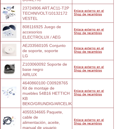
23724906 ART.AC11-T2P
TECHNIVOLT/10132172
VESTEL
808116925 Juego de 
accesorios
ELECTROLUX / AEG
AEJ33560105 Conjunto 
de soporte, soporte
LG
Z103060092 Soporte de 
base negro
AIRLUX
4640860100 C00928765 
Kit de montaje de
muebles 54B16 HETTICH 
KB
BEKO/GRUNDIG/ARCELIK
4055534665 Paquete, 
cable de
alimentación, aceite, 
manual de usuario