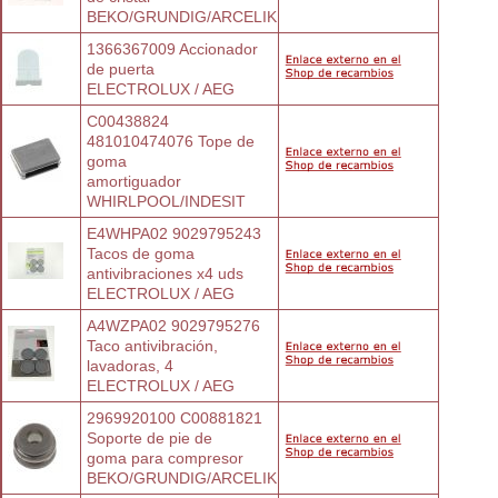
BEKO/GRUNDIG/ARCELIK
1366367009 Accionador 
de puerta
ELECTROLUX / AEG
C00438824 
481010474076 Tope de 
goma
amortiguador
WHIRLPOOL/INDESIT
E4WHPA02 9029795243 
Tacos de goma
antivibraciones x4 uds
ELECTROLUX / AEG
A4WZPA02 9029795276 
Taco antivibración,
lavadoras, 4
ELECTROLUX / AEG
2969920100 C00881821 
Soporte de pie de
goma para compresor
BEKO/GRUNDIG/ARCELIK