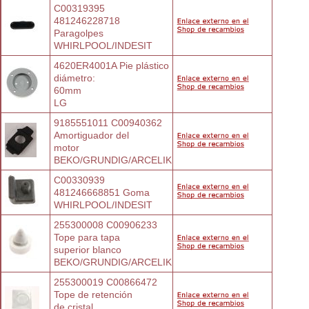
C00319395 
481246228718 
Paragolpes
WHIRLPOOL/INDESIT
4620ER4001A Pie plástico 
diámetro:
60mm
LG
9185551011 C00940362 
Amortiguador del
motor
BEKO/GRUNDIG/ARCELIK
C00330939 
481246668851 Goma
WHIRLPOOL/INDESIT
255300008 C00906233 
Tope para tapa
superior blanco
BEKO/GRUNDIG/ARCELIK
255300019 C00866472 
Tope de retención
de cristal