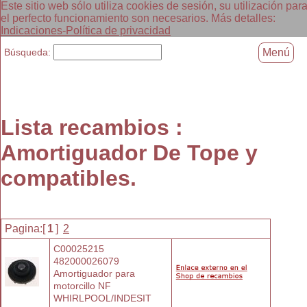
Este sitio web sólo utiliza cookies de sesión, su utilización par
el perfecto funcionamiento son necesarios. Más detalles:
Indicaciones-Política de privacidad
Búsqueda:
Menú
Lista recambios :
Amortiguador De Tope y
compatibles.
Pagina:[
1
]
2
C00025215 
482000026079 
Amortiguador para
motorcillo NF
WHIRLPOOL/INDESIT