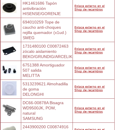
HK1461686 Tapón 
antivibración
HISENSE/GORENJE
694010259 Tope de 
caucho anti-choques
rejilla quemador (x1ud.)
SMEG
1731480100 C00872463 
zócalo aislamiento
BEKO/GRUNDIG/ARCELIK
6751388 Amortiguador 
507 salida
MELITTA
5313239621 Almohadilla 
de goma
DELONGHI
DC66-00878A Bisagra 
WD9500JK, POM,
natural
SAMSUNG
2443900200 C00874916 